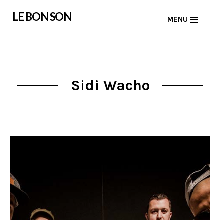
Skip
LE BON SON
MENU
to
content
Sidi Wacho