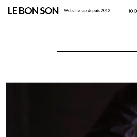
Skip
LE BON SON
Webzine rap depuis 2012
10 
to
content