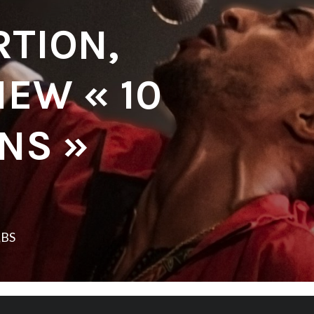
RTION,
IEW « 10
NS »
LBS