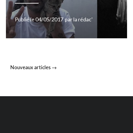
Publié le
04/05/2017
par
la rédac'
Posts
→
Nouveaux articles
navigation