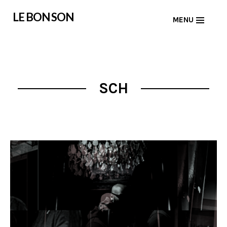
Skip
LE BON SON
MENU
to
content
SCH