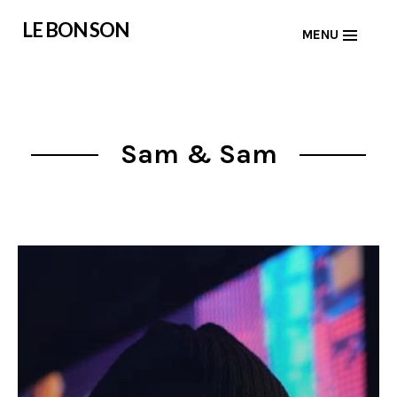
Skip
LE BON SON
MENU
to
content
Sam & Sam