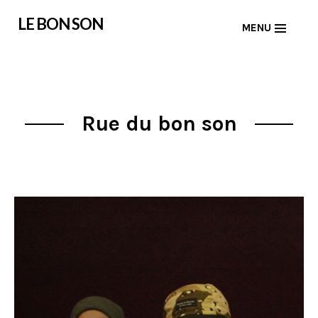
Skip
LE BON SON
MENU
to
content
Rue du bon son