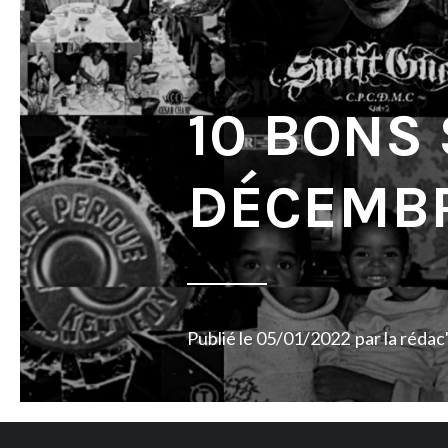
10 BONS
DÉCEMBR
Publié le
05/01/2022
par
la rédac