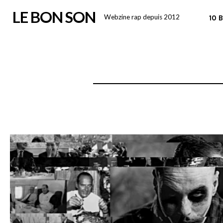
Skip
LE BON SON
Webzine rap depuis 2012
10 
to
content