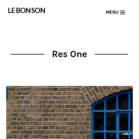
Skip
LE BON SON
MENU
to
content
Res One