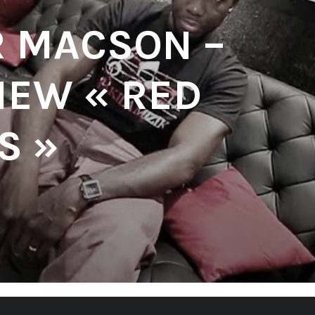
 MACSON –
IEW « RED
S »