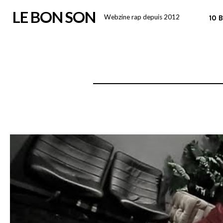
Skip
LE BON SON
Webzine rap depuis 2012
10 
to
content