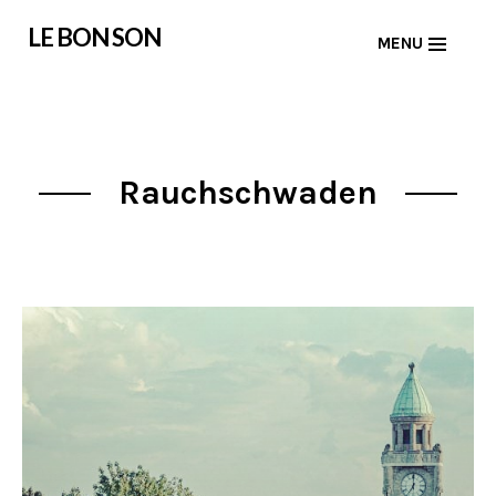
Skip
LE BON SON
MENU
to
content
Rauchschwaden