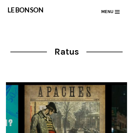
Skip
LE BON SON
MENU
to
content
Ratus