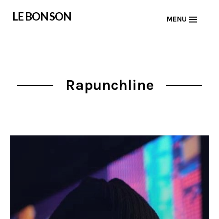
Skip
LE BON SON
MENU
to
content
Rapunchline