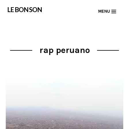
Skip
LE BON SON
MENU
to
content
rap peruano