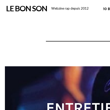
Skip
LE BON SON
Webzine rap depuis 2012
10 
to
content
ENTRETI