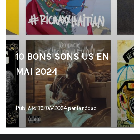
10 BONS SONS US EN
MAI 2024
Publié le
13/06/2024
par
la rédac'