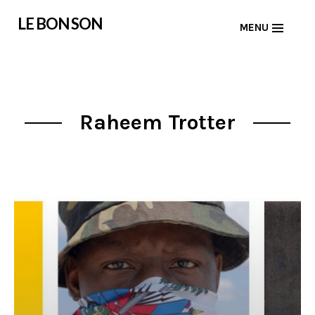
Skip
LE BON SON
MENU
to
content
Raheem Trotter