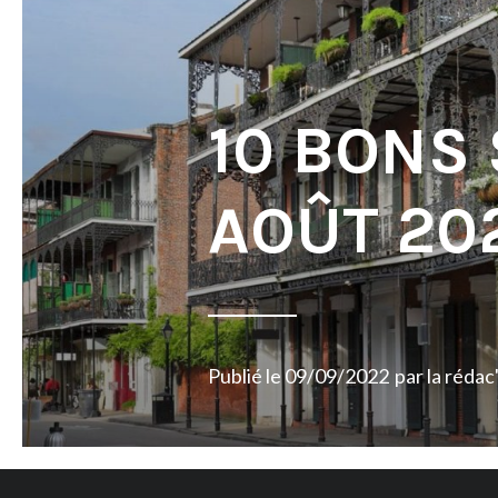
10 BONS
AOÛT 20
Publié le
09/09/2022
par
la rédac