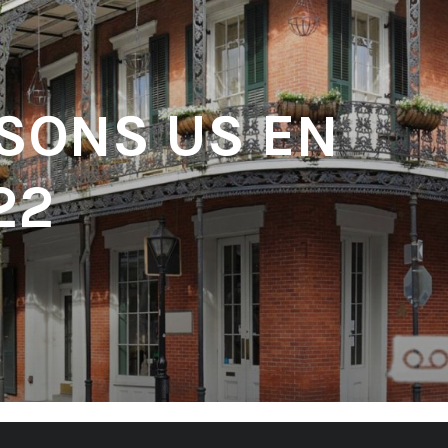
 SONS US EN
22
'