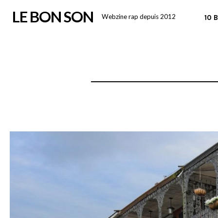
Skip
LE BON SON
Webzine rap depuis 2012
10 
to
content