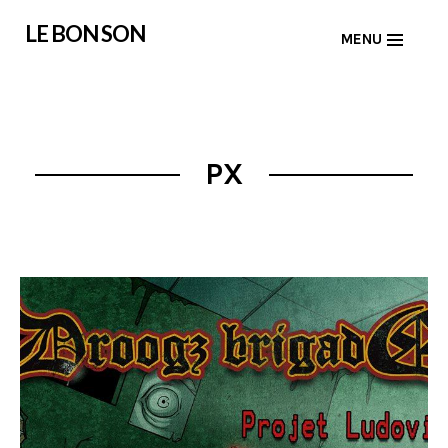
Skip
LE BON SON
MENU
to
content
PX