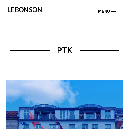
Skip
LE BON SON
MENU
to
content
PTK