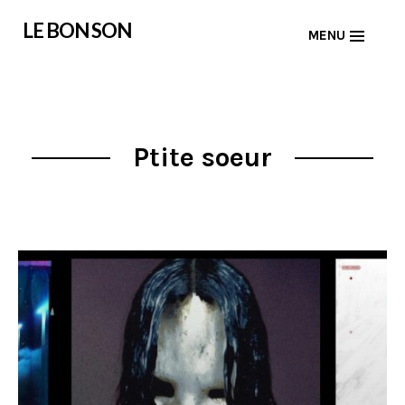
Skip
LE BON SON
MENU
to
content
Ptite soeur