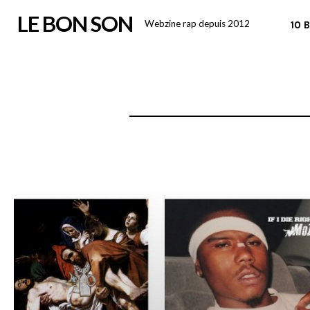
Skip
LE BON SON
Webzine rap depuis 2012
10 
to
content