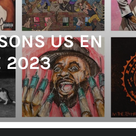
 SONS US EN
 2023
'