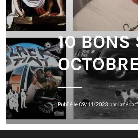
10 BONS
OCTOBRE
Publié le
09/11/2023
par
la rédac