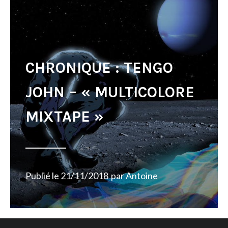
CHRONIQUE : TENGO
JOHN – « MULTICOLORE
MIXTAPE »
Publié le
21/11/2018
par
Antoine