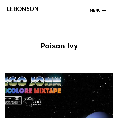
Skip
LE BON SON
MENU
to
content
Poison Ivy