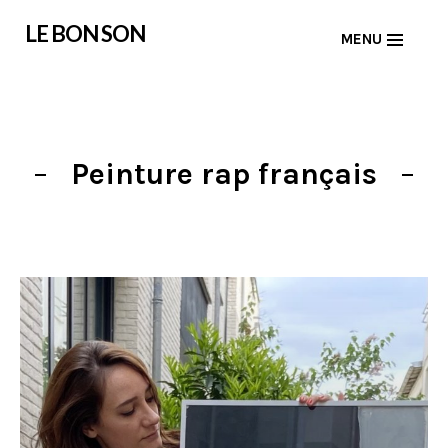
Skip
LE BON SON
MENU
to
content
Peinture rap français