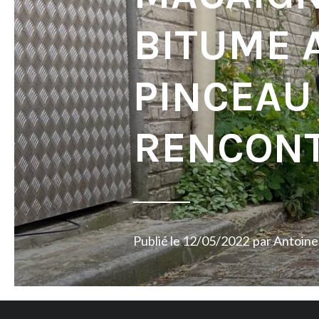
BITUME 
PINCEAU 
RENCON
Publié le
12/05/2022
par
Antoine