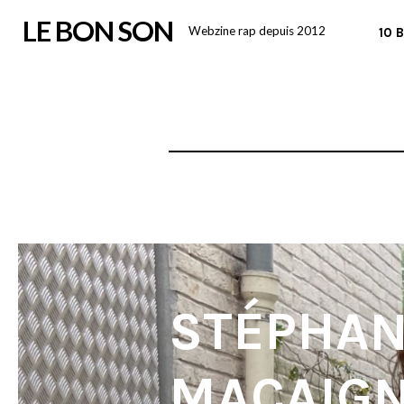
Skip
LE BON SON
Webzine rap depuis 2012
10 
to
content
STÉPHAN
MACAIGN