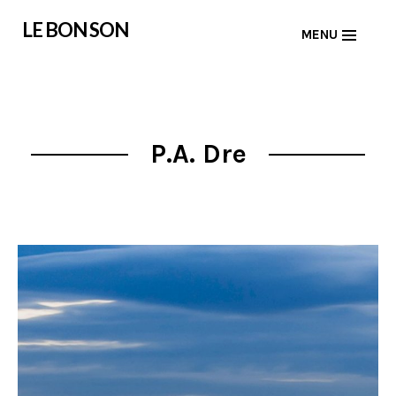
Skip
LE BON SON
MENU
to
content
P.A. Dre