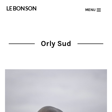
Skip
LE BON SON
MENU
to
content
Orly Sud