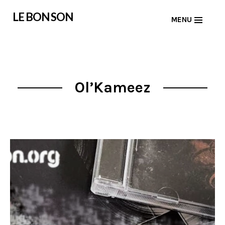
Skip
LE BON SON
MENU
to
content
Ol’Kameez