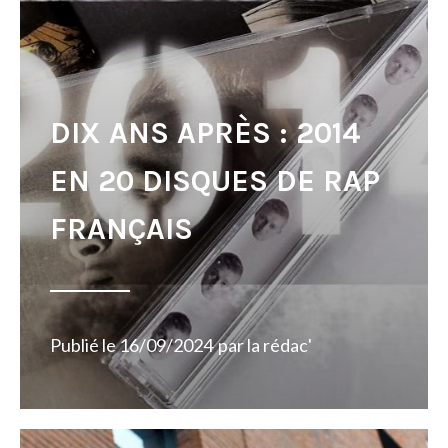
DIX ANS APRÈS : 2014
EN 20 DISQUES DE RAP
FRANÇAIS
Publié le
16/09/2024
par
la rédac'