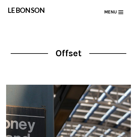
Skip
LE BON SON
MENU
to
content
Offset