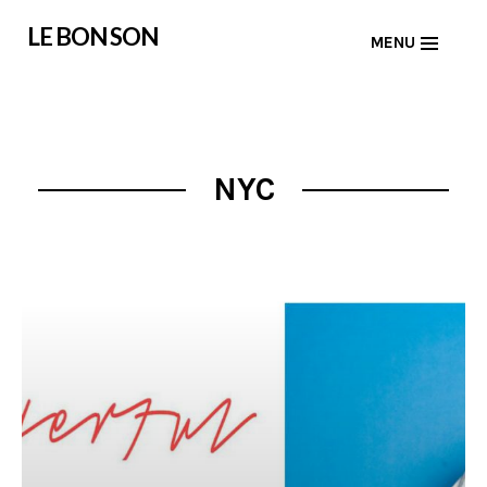
Skip
LE BON SON
MENU
to
content
NYC