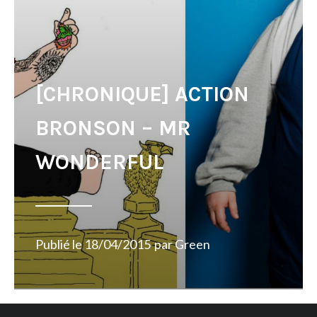
[CHRONIQUE] ACTION
BRONSON – MR
WONDERFUL
Publié le
18/04/2015
par
Green