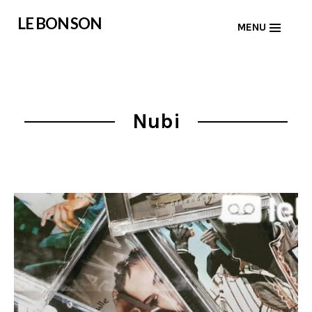
Skip
LE BON SON
MENU
to
content
Nubi