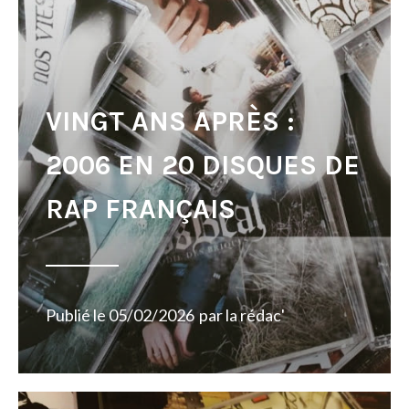
VINGT ANS APRÈS :
2006 EN 20 DISQUES DE
RAP FRANÇAIS
Publié le
05/02/2026
par
la rédac'