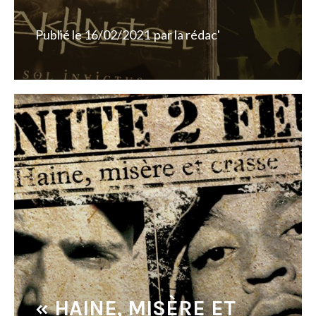
Publié le
16/02/2021
par
la rédac'
« HAINE, MISÈRE ET