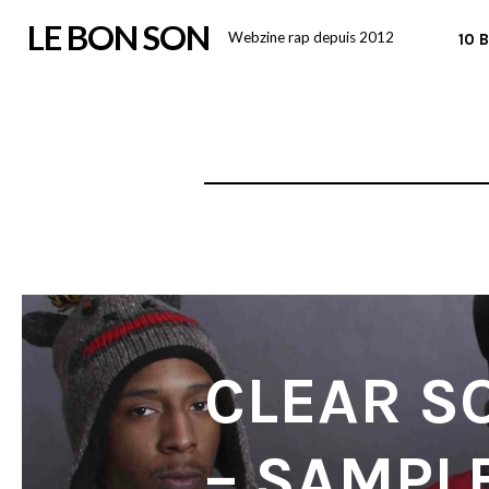
Skip
LE BON SON
Webzine rap depuis 2012
10 
to
content
CLEAR S
– SAMPL