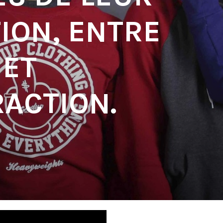
ION, ENTRE
 ET
ACTION.