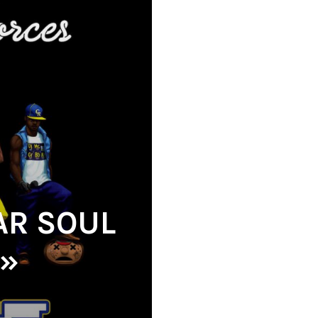
AR SOUL
 »