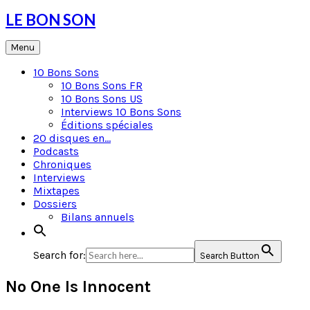
Skip
LE BON SON
to
content
Menu
10 Bons Sons
10 Bons Sons FR
10 Bons Sons US
Interviews 10 Bons Sons
Éditions spéciales
20 disques en…
Podcasts
Chroniques
Interviews
Mixtapes
Dossiers
Bilans annuels
Search for:
Search Button
No One Is Innocent