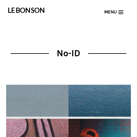
Skip
LE BON SON
MENU
to
content
No-ID