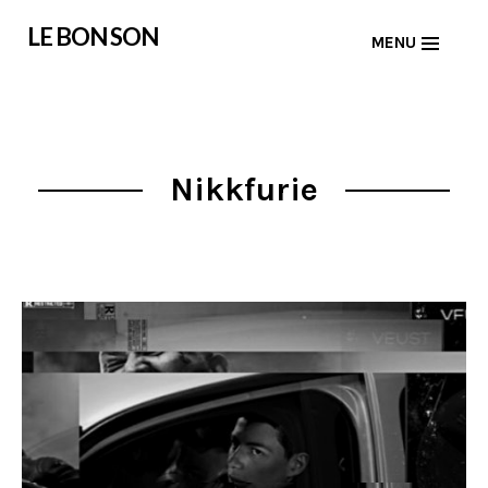
Skip
LE BON SON
MENU
to
content
Nikkfurie