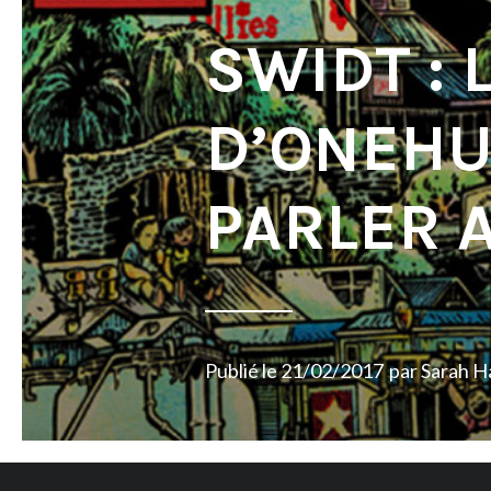
SWIDT : 
D’ONEHU
PARLER 
Publié le
21/02/2017
par
Sarah H