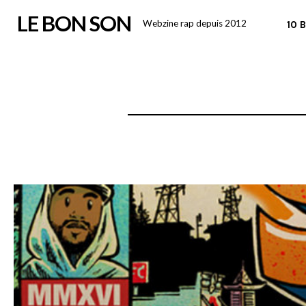
Skip
LE BON SON
Webzine rap depuis 2012
10 
to
content