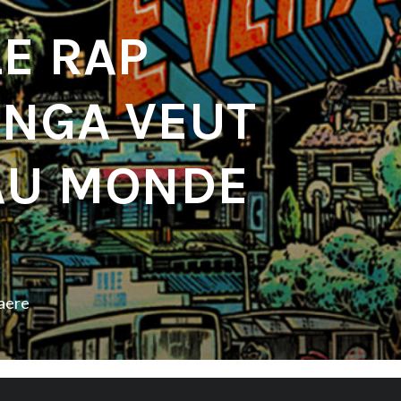
LE RAP
NGA VEUT
AU MONDE
aere