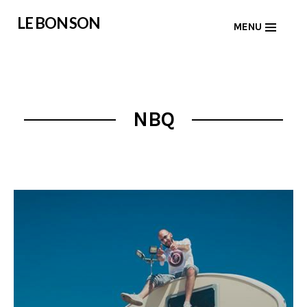
Skip
LE BON SON
MENU
to
content
NBQ