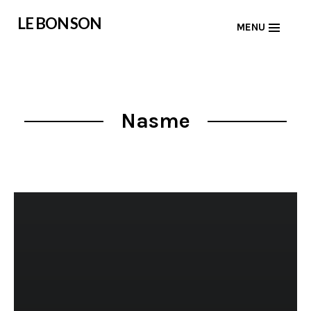
Skip
LE BON SON
MENU
to
content
Nasme