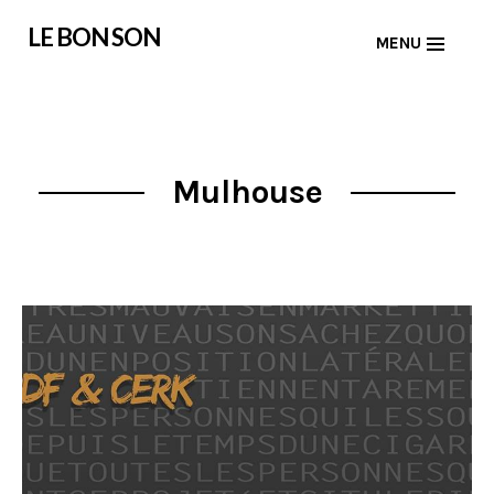
Skip
LE BON SON
MENU
to
content
Mulhouse