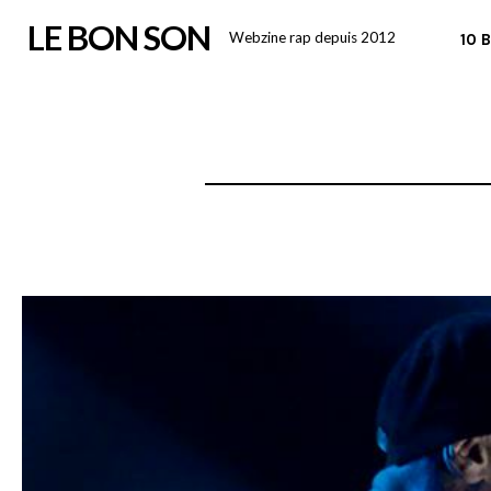
Skip
LE BON SON
Webzine rap depuis 2012
10 
to
content