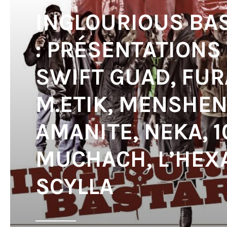
INGLOURIOUS BA
: PRÉSENTATIONS
SWIFT GUAD, FUR
M.ETIK, MENSHEN
AMANITE, NEKA, 1
MUCHACH, L’HEX
SCYLLA