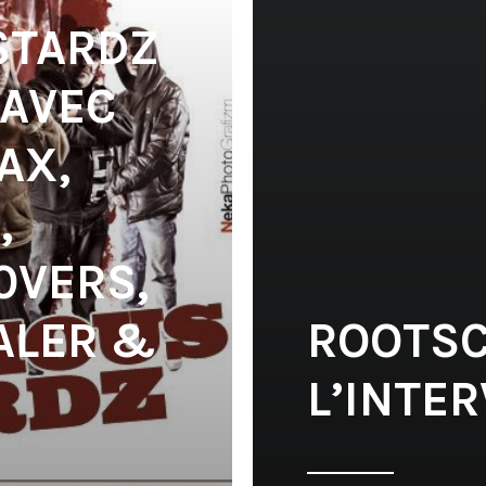
STARDZ
 AVEC
AX,
,
0VERS,
ALER &
ROOTSC
L’INTE