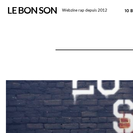
Skip
LE BON SON
Webzine rap depuis 2012
10 
to
content