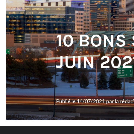
10 BONS
JUIN 202
Publié le
14/07/2021
par
la rédac