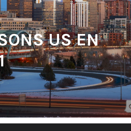
 SONS US EN
1
'