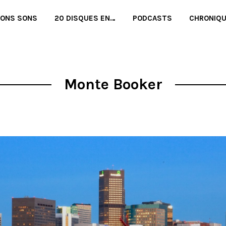
BONS SONS
20 DISQUES EN…
PODCASTS
CHRONIQ
Monte Booker