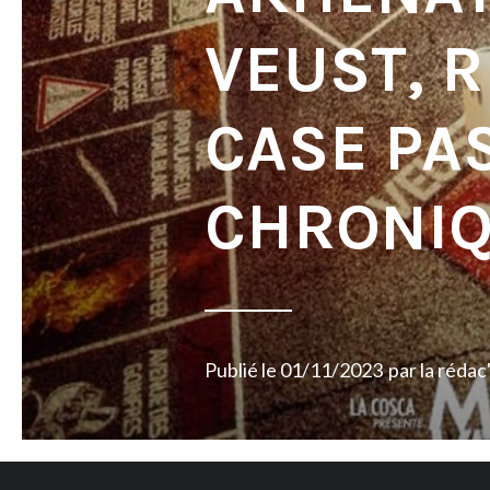
VEUST, R
CASE PAS
CHRONI
Publié le
01/11/2023
par
la rédac