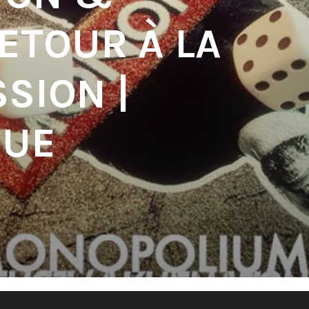
ETOUR À LA
SION |
QUE
'