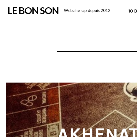
Skip
LE BON SON
Webzine rap depuis 2012
10 
to
content
AKHENA