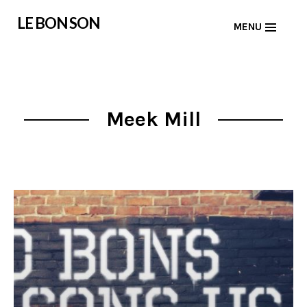
Skip
LE BON SON
MENU
to
content
Meek Mill