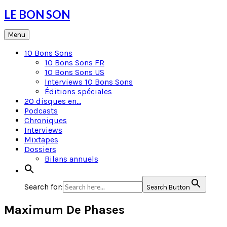
Skip
LE BON SON
to
content
Menu
10 Bons Sons
10 Bons Sons FR
10 Bons Sons US
Interviews 10 Bons Sons
Éditions spéciales
20 disques en…
Podcasts
Chroniques
Interviews
Mixtapes
Dossiers
Bilans annuels
Search for:
Search Button
Maximum De Phases