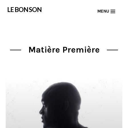
Skip
LE BON SON
MENU
to
content
Matière Première