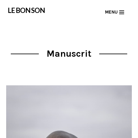
Skip
LE BON SON
MENU
to
content
Manuscrit