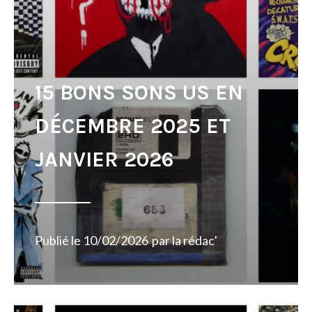
15 BONS SONS US EN
DÉCEMBRE 2025 ET
JANVIER 2026
Publié le
10/02/2026
par
la rédac'