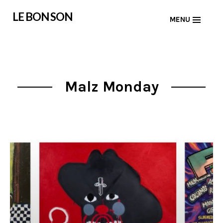
Skip
LE BON SON
MENU
to
content
Malz Monday