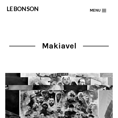
Skip
LE BON SON
MENU
to
content
Makiavel