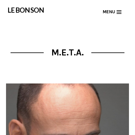
Skip
LE BON SON
MENU
to
content
M.E.T.A.