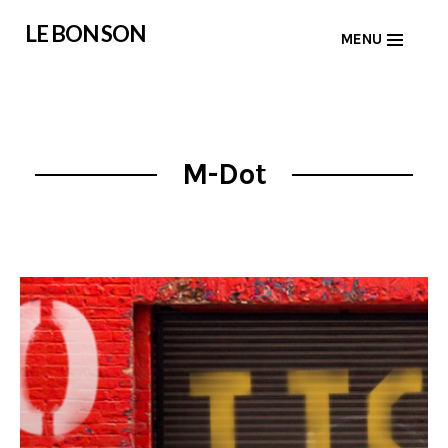
Skip
LE BON SON
MENU
to
content
M-Dot