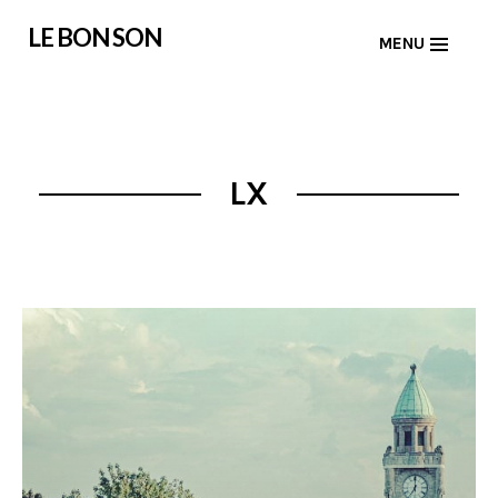
Skip
LE BON SON
MENU
to
content
LX