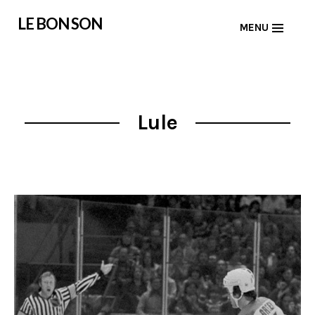
Skip
LE BON SON
MENU
to
content
Lule